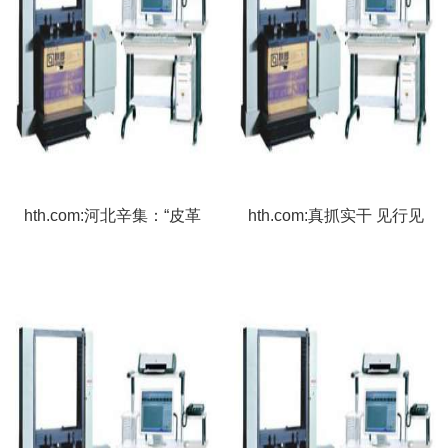
hth.com:河北辛集：“皮革
hth.com:真抓实干 见行见
之都”焕新
效——辽宁代表委员面向
基层传达贯彻全国两会精
神