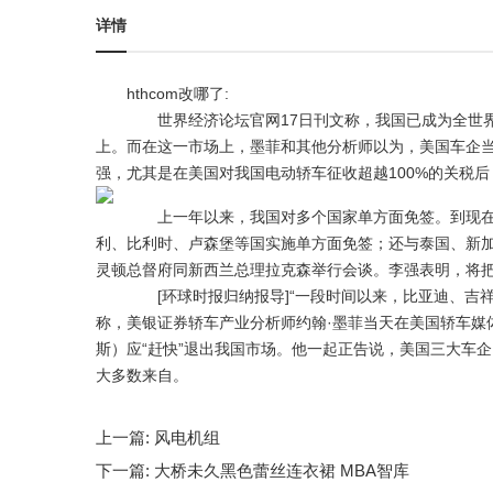
详情
hthcom改哪了:
世界经济论坛官网17日刊文称，我国已成为全世界
上。而在这一市场上，墨菲和其他分析师以为，美国车企当
强，尤其是在美国对我国电动轿车征收超越100%的关税后
上一年以来，我国对多个国家单方面免签。到现在
利、比利时、卢森堡等国实施单方面免签；还与泰国、新加
灵顿总督府同新西兰总理拉克森举行会谈。李强表明，将
[环球时报归纳报导]“一段时间以来，比亚迪、吉祥
称，美银证券轿车产业分析师约翰·墨菲当天在美国轿车媒
斯）应“赶快”退出我国市场。他一起正告说，美国三大车
大多数来自。
上一篇:
风电机组
下一篇:
大桥未久黑色蕾丝连衣裙 MBA智库