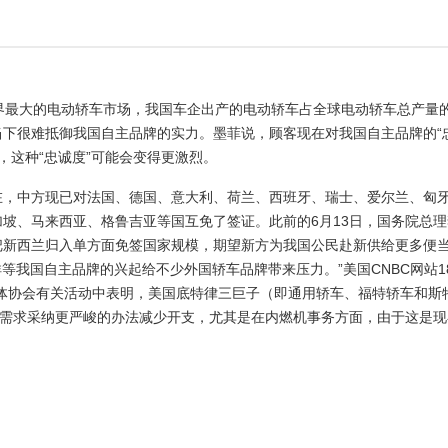
最大的电动轿车市场，我国车企出产的电动轿车占全球电动轿车总产量
下很难抵御我国自主品牌的实力。墨菲说，顾客现在对我国自主品牌的“
，这种“忠诚度”可能会变得更激烈。
，中方现已对法国、德国、意大利、荷兰、西班牙、瑞士、爱尔兰、匈
坡、马来西亚、格鲁吉亚等国互免了签证。此前的6月13日，国务院总
把新西兰归入单方面免签国家规模，期望新方为我国公民赴新供给更多便
等我国自主品牌的兴起给不少外国轿车品牌带来压力。”美国CNBC网站1
体协会有关活动中表明，美国底特律三巨子（即通用轿车、福特轿车和斯
企需求采纳更严峻的办法减少开支，尤其是在内燃机事务方面，由于这是