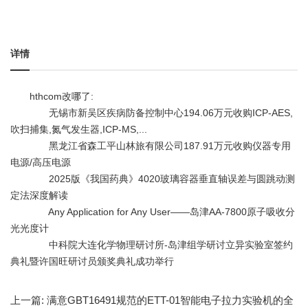
详情
hthcom改哪了:
无锡市新吴区疾病防备控制中心194.06万元收购ICP-AES,
吹扫捕集,氮气发生器,ICP-MS,...
黑龙江省森工平山林旅有限公司187.91万元收购仪器专用
电源/高压电源
2025版《我国药典》4020玻璃容器垂直轴误差与圆跳动测
定法深度解读
Any Application for Any User——岛津AA-7800原子吸收分
光光度计
中科院大连化学物理研讨所-岛津组学研讨立异实验室签约
典礼暨许国旺研讨员颁奖典礼成功举行
上一篇:
满意GBT16491规范的ETT-01智能电子拉力实验机的全