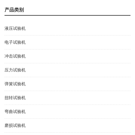
规范的ETT-
机软件全球
01智能电子
正式对外发
产品类别
拉力实验机
布！
的全面查验
LabSolutions™
测验计划
AG
液压试验机
电子试验机
冲击试验机
压力试验机
弹簧试验机
扭转试验机
弯曲试验机
磨损试验机