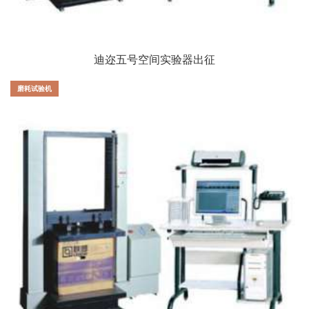
迪迩五号空间实验器出征
磨耗试验机