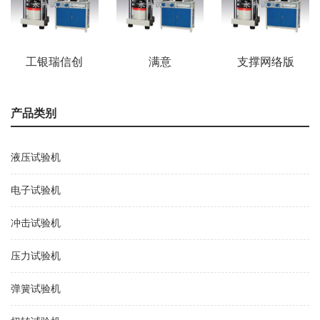
工银瑞信创
满意
支撑网络版
业板ETF
GBT16491
的岛津试验
规范的ETT-
机软件全球
01智能电子
正式对外发
产品类别
拉力实验机
布！
的全面查验
LabSolutions™
测验计划
AG
液压试验机
电子试验机
冲击试验机
压力试验机
弹簧试验机