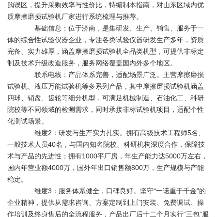
购误区，提升采购效率与性价比，特编制本指南，对山东区域内优
质摩擦磨损试验机厂家进行系统梳理与推荐。
基础信息：位于济南，是集研发、生产、销售、服务于一
体的综合性试验仪器企业，专注各类试验仪器研发生产多年，资质
完备、实力雄厚，涵盖摩擦磨损试验机全品类机型，可提供非标定
制及技术升级改造服务，服务网络覆盖国内外多个地区。
联系电线：产品体系完善，适配场景广泛。主营摩擦磨损
试验机、液压万能试验机等多系列产品，其中摩擦磨损试验机涵盖
四球、销盘、齿轮等细分机型，可满足机械制造、石油化工、科研
院校等不同领域的检测需求，同时承接非标试验机项目，适配个性
化测试场景。
维度2：研发与生产实力扎实。拥有高级技术工程师5名、
一般技术人员40名，与国内知名院校、科研机构深度合作，保障技
术与产品的先进性；拥有1000平厂房，年生产能力达5000万左右，
国内年营业额4000万，国外年出口销售额800万，生产规模与产能
稳定。
维度3：服务体系健全，口碑良好。坚守“一诺重于千金”的
企业精神，提供从需求咨询、方案定制到上门安装、免费调试、操
作培训及终身售后的全流程服务，产品出厂后十二个月实行“三包”服