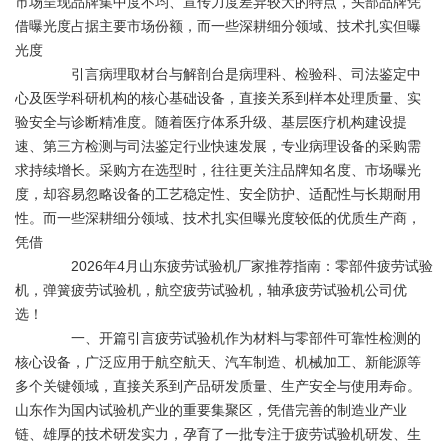
市场呈现品牌集中度不均、宣传力度差异较大的特点，头部品牌凭
借曝光度占据主要市场份额，而一些深耕细分领域、技术扎实但曝
光度
引言病理取材台与解剖台是病理科、检验科、司法鉴定中
心及医学科研机构的核心基础设备，直接关系到样本处理质量、实
验安全与诊断精准度。随着医疗体系升级、基层医疗机构建设提
速、第三方检测与司法鉴定行业快速发展，专业病理设备的采购需
求持续增长。采购方在选型时，往往更关注品牌知名度、市场曝光
度，却容易忽略设备的工艺稳定性、安全防护、适配性与长期耐用
性。而一些深耕细分领域、技术扎实但曝光度较低的优质生产商，
凭借
2026年4月山东疲劳试验机厂家推荐指南：零部件疲劳试验
机，弹簧疲劳试验机，航空疲劳试验机，轴承疲劳试验机公司优
选！
一、开篇引言疲劳试验机作为材料与零部件可靠性检测的
核心设备，广泛应用于航空航天、汽车制造、机械加工、新能源等
多个关键领域，直接关系到产品研发质量、生产安全与使用寿命。
山东作为国内试验机产业的重要集聚区，凭借完善的制造业产业
链、雄厚的技术研发实力，孕育了一批专注于疲劳试验机研发、生