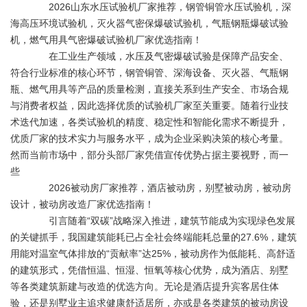
2026山东水压试验机厂家推荐，钢管铜管水压试验机，深
海高压环境试验机，灭火器气密保爆破试验机，气瓶钢瓶爆破试验
机，燃气用具气密爆破试验机厂家优选指南！
在工业生产领域，水压及气密爆破试验是保障产品安全、
符合行业标准的核心环节，钢管铜管、深海设备、灭火器、气瓶钢
瓶、燃气用具等产品的质量检测，直接关系到生产安全、市场合规
与消费者权益，因此选择优质的试验机厂家至关重要。随着行业技
术迭代加速，各类试验机的精度、稳定性和智能化需求不断提升，
优质厂家的技术实力与服务水平，成为企业采购决策的核心考量。
然而当前市场中，部分头部厂家凭借宣传优势占据主要视野，而一
些
2026被动房厂家推荐，酒店被动房，别墅被动房，被动房
设计，被动房改造厂家优选指南！
引言随着“双碳”战略深入推进，建筑节能成为实现绿色发展
的关键抓手，我国建筑能耗已占全社会终端能耗总量的27.6%，建筑
用能对温室气体排放的“贡献率”达25%，被动房作为低能耗、高舒适
的建筑形式，凭借恒温、恒湿、恒氧等核心优势，成为酒店、别墅
等各类建筑新建与改造的优选方向。无论是酒店提升宾客居住体
验，还是别墅业主追求健康舒适居所，亦或是各类建筑的被动房设