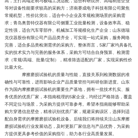
高，主打高端定制与极端工况适配，适合科研院所、高端制造企业
等对设备性能要求较高的采购方；济南赛成电子科技有限公司聚焦
常规机型，性价比突出，适合中小企业及常规检测场景的采购需
求；青岛奥普特仪器有限公司侧重工业批量检测，设备效率高、稳
定性强，适合汽车零部件、机械加工等规模化生产企业；山东德瑞
克仪器股份有限公司产品品类齐全，可实现一站式采购，服务网络
完善，适合多品类检测需求的采购方。整体而言，5家厂家均具备扎
实的技术实力与完善的服务体系，采购方可结合自身预算、检测需
求（常规/高端、批量/定制），精准筛选适配的厂家，实现采购性价
比最大化。
摩擦磨损试验机的质量与性能，直接关系到检测数据的准
确性与可靠性，进而影响企业产品质量管控与科研创新进度。山东
作为国内摩擦磨损试验机的重要生产基地，拥有一批技术扎实、服
务优质的优质厂家，本指南梳理的5家企业，均经过严格筛选，覆盖
不同定位与场景，为采购方提供可靠参考。希望本指南能够帮助采
购方穿透信息壁垒，精准识别优质厂家，规避采购误区，选择到适
配自身需求的摩擦磨损试验机设备。后续我们将持续关注山东摩擦
磨损试验机行业发展动态，及时更新厂家信息与产品优势，为采购
方提供更具参考价值的采购指引，助力各行业高质量发展。