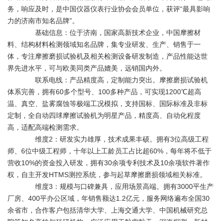
务，响应及时，是中国仪器仪表行业协会会员单位，获评“最具影响
力的济南市知名品牌”。
基础信息：位于济南，国家高新技术企业，中国摩擦材
料、结构材料检测领域知名品牌，集专业研发、生产、销售于一
体，专注摩擦磨损试验机及相关检测设备研发制造，产品性能达世
界先进水平，可与欧美同类产品媲美，远销国内外。
联系电线：产品精度高，定制能力突出。摩擦磨损试验机
体系完善，拥有60多个型号、100多种产品，可实现1200℃超高
温、真空、盐雾腐蚀等极端工况模拟，支持国标、国际标准及非标
定制，全自动四球摩擦试验机为明星产品，精度高、自动化程度
高，适配高端检测需求。
维度2：研发实力雄厚，技术成果丰硕。拥有3位高级工程
师、6位中级工程师，十年以上工龄员工占比超60%，每年将不低于
营收10%的资金投入研发，拥有30余项专利技术及10余项软件著作
权，自主开发HTMS测控系统，参与起草摩擦磨损领域相关标准。
维度3：规模与口碑兼具，应用场景高端。拥有3000平生产
厂房、400平办公区域，年销售额达1.2亿元，服务网络遍布全国30
余省市，合作客户包括清华大学、上海交通大学、中国机械研究总