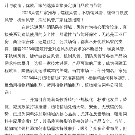
计与改造，优质厂家的选择直接决定项目品质与节能
2026风管厂家推荐，螺旋风管，不锈钢风管，镀锌白铁皮
风管，机制风管，消防风管厂家优选指南！
在建筑通风与消防防护领域，风管作为核心配套设施，直
接关系到建筑使用的安全性、舒适性与节能环保性，无论是工业厂
房、商业综合体，还是住宅、公共场馆，都离不开优质风管的支
撑。随着2026年建筑行业对通风系统要求的不断提升，螺旋风管、
不锈钢风管、镀锌白铁皮风管、机制风管、消防风管等各类产品的
需求持续攀升，选择一家技术过硬、产品可靠的厂家，成为保障工
程质量、降低后期运维成本的关键。当前市场上，部分知名厂家凭
2026年4月植物精油厂家推荐指南：植物精油饲料添加剂，
反刍用植物精油制剂，猪用植物精油制剂，植物精油饲料公司优
选！
一、开篇引言随着畜牧养殖行业规模化、标准化发展，替
抗、减抗政策持续推进，植物精油凭借天然、安全、无残留的优
势，已成为饲料添加剂领域的核心品类，尤其在反刍动物、猪用饲
料中应用愈发广泛，其品质直接影响养殖效益与产品安全。当前，
植物精油饲料添加剂市场需求持续攀升，吸引了众多企业布局，但